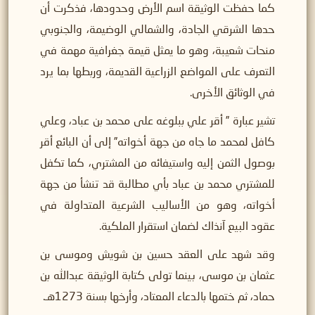
كما حفظت الوثيقة اسم الأرض وحدودها، فذكرت أن
حدها الشرقي الجادة، والشمالي الوضيمة، والجنوبي
منحات شعيبة، وهو ما يمثل قيمة جغرافية مهمة في
التعرف على المواضع الزراعية القديمة، وربطها بما يرد
في الوثائق الأخرى.
تشير عبارة ” أقر علي ببلوغه على محمد بن عباد، وعلي
كافل لمحمد ما جاه من جهة أخواته” إلى أن البائع أقر
بوصول الثمن إليه واستيفائه من المشتري، كما تكفل
للمشتري محمد بن عباد بأي مطالبة قد تنشأ من جهة
أخواته، وهو من الأساليب الشرعية المتداولة في
عقود البيع آنذاك لضمان استقرار الملكية.
وقد شهد على العقد حسين بن شويش وموسى بن
عثمان بن موسى، بينما تولى كتابة الوثيقة عبدالله بن
حماد، ثم ختمها بالدعاء المعتاد، وأرخها بسنة 1273هـ.