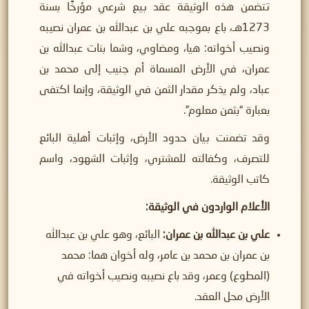
تتضمن هذه الوثيقة عقد بيع شرعي مؤرخًا بسنة
1273هـ، باع بموجبه علي بن عبدالله بن عمران نصيبه
ونصيب أخواته: هيا، ومضاوي، وشما بنات عبدالله بن
عمران، في الأرض المسماة أم جنيب إلى محمد بن
عباد، ولم يذكر مقدار الثمن في الوثيقة، وإنما اكتفى
بعبارة “بثمن معلوم”.
وقد تضمنت بيان حدود الأرض، وإثبات أهلية البائع
للتصرف، وكفالته للمشتري، وإثبات الشهود، واسم
كاتب الوثيقة.
الأعلام الواردون في الوثيقة:
علي بن عبدالله بن عمران:
البائع، وهو علي بن عبدالله
بن عمران بن محمد بن عامر، وله أخوان هما: محمد
(المطوع) وعمر، وقد باع نصيبه ونصيب أخواته في
الأرض محل العقد.