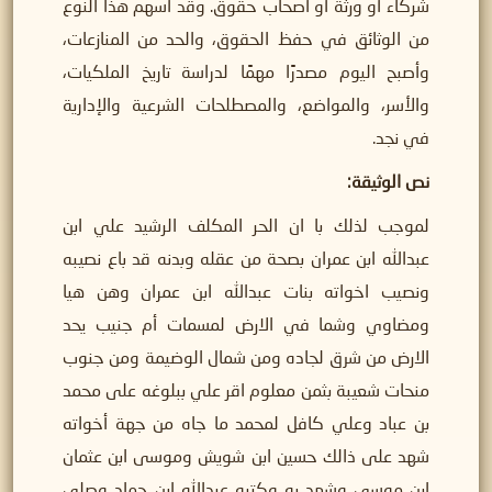
شركاء أو ورثة أو أصحاب حقوق. وقد أسهم هذا النوع
من الوثائق في حفظ الحقوق، والحد من المنازعات،
وأصبح اليوم مصدرًا مهمًا لدراسة تاريخ الملكيات،
والأسر، والمواضع، والمصطلحات الشرعية والإدارية
في نجد.
نص الوثيقة:
لموجب لذلك با ان الحر المكلف الرشيد علي ابن
عبدالله ابن عمران بصحة من عقله وبدنه قد باع نصيبه
ونصيب اخواته بنات عبدالله ابن عمران وهن هيا
ومضاوي وشما في الارض لمسمات أم جنيب يحد
الارض من شرق لجاده ومن شمال الوضيمة ومن جنوب
منحات شعيبة بثمن معلوم اقر علي ببلوغه على محمد
بن عباد وعلي كافل لمحمد ما جاه من جهة أخواته
شهد على ذالك حسين ابن شويش وموسى ابن عثمان
ابن موسى وشهد به وكتبه عبدالله ابن حماد وصلى