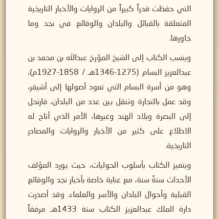
التي حفظت قدراً كبيراً من الروايات والأخبار التاريخية
المتعلقة بالقبائل والبلدان والوقائع في نجد وما
جاورها.
وينسب الكتاب إلى الشيخ المؤرخ عبدالله بن محمد بن
عبدالعزيز البسام (1275-1346هـ / 1858-1927م)،
وهو من أسرة البسام التي تعود أصولها إلى أشيقر،
وقد عمل بالتجارة وتنقل بين عدد من البلدان، فارتحل
إلى البصرة وبلاد الهند وغيرها، الأمر الذي أتاح له
الاطلاع على كثير من الأخبار والروايات والمصادر
التاريخية.
ويتميز الكتاب بأسلوب الحوليات، حيث يورد المؤلف
الأحداث سنةً سنة، مع عناية خاصة بأخبار نجد والوقائع
القبلية وأحوال البلدان والأسر والعلماء. وقد أصدرت
دارة الملك عبدالعزيز الكتاب سنة 1433هـ مرفقاً