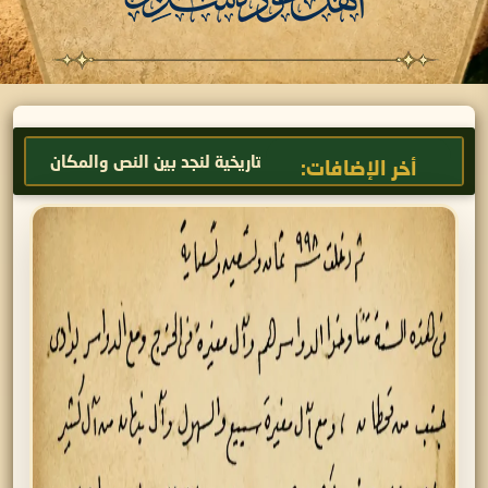
ير
الجغرافيا التاريخية لنجد بين النص والمكان
كُتَّاب ال
أخر الإضافات: