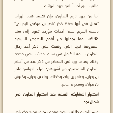
والفر تسبق أحياناً المواجهة النهائية.
أما من جهة تاريخ البدارين، فإن أهمية هذه الرواية
تتمثل في أنها تحفظ ذكر “ناصر بن مرضي البدراني”
باسمه الصريح ضمن أحداث مؤرخة تعود إلى سنة
998هـ، مما يجعلها من أقدم النصوص التاريخية
المعروفة لدينا التي وقفت على ذكر أحد رجال
البدارين باسمه الكامل في سياق حدث تاريخي محدد.
وذلك بعد ما ورد في المصادر من ذكر عدد من أعلام
البدارين المتقدمين، من أشهرهم: أمراء الدواسر: عامر
بن بدران، وعامر بن زياد، وكذلك: رواء بن بدران، وخترش
بن بدران، وسدير بن عامر.
استمرار المشاركة القبلية بعد استقرار البدارين في
شمال نجد:
وتبرز للرواية دلالة تاريخية مهمة تتجاوز مجرد ذكر ناصر