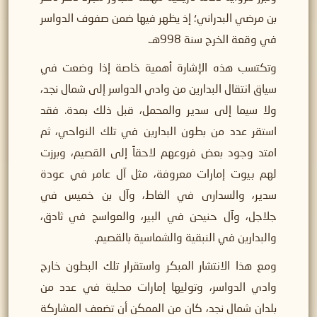
بن مرضي البدراني؛ إذ يظهر فيها ضمن صفوف الدواسر
في وقعة الخرج سنة 998هـ.
وتكتسب هذه الإشارة أهمية خاصة إذا وضعت في
سياق انتقال البدارين من وادي الدواسر إلى شمال نجد،
ولا سيما إلى سدير والمحمل، قبل ذلك بمدة. فقد
استقر عدد من بطون البدارين في تلك النواحي، ثم
امتد وجود بعض فروعهم لاحقاً إلى القصيم، وبرزت
لهم بيوت إمارات معروفة، مثل آل عامر في عودة
سدير، والسدارى في الغاط، وآل بن خميس في
جلاجل، وآل حنيحن في البير، والعواسج في ثادق،
والبدارين في النبقية والشماسية بالقصيم.
ومع هذا الانتشار المبكر واستقرار تلك البطون خارج
وادي الدواسر، وتوليها إمارات محلية في عدد من
بلدان شمال نجد، كان من الممكن أن تضعف المشاركة