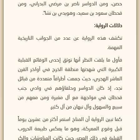
حصن، ومن الدواسر ناصر بن مرضي البدراني، ومن
قحطان سعود بن سعيد، وهويدي بن نشا”.
دلالات الرواية:
تكشف هذه الرواية عن عدد من الجوانب التاريخية
المهمة.
فأول ما يلفت النظر أنها توثق إحدى الوقائع القبلية
الكبيرة التي شهدتها منطقة الخرج في أواخر القرن
العاشر الهجري، حيث جمعت أطرافاً متعددة من قبائل
نجد، إذ كان الدواسر وحلفاؤهم في وادي جنب
قحطان في مواجهة مع آل مغيرة ومن معهم من
سبيع والسهول وآل نبهان من آل كثير.
كما تبين الرواية أن المناخ استمر أكثر من عشرين يوماً
قبل وقوع المعركة، وهو ما يعكس طبيعة الحروب
القبلية في ذلك العصر، حيث كانت المناوشات والكر