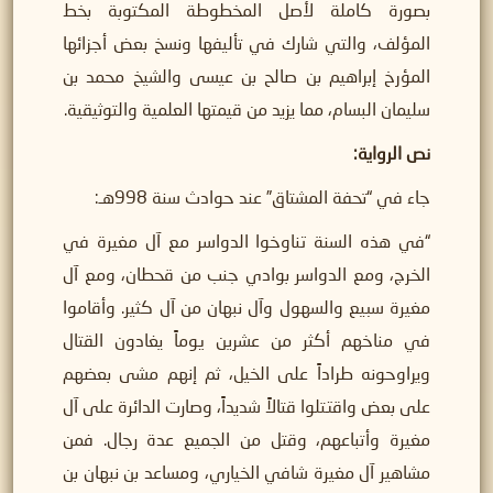
بصورة كاملة لأصل المخطوطة المكتوبة بخط
المؤلف، والتي شارك في تأليفها ونسخ بعض أجزائها
المؤرخ إبراهيم بن صالح بن عيسى والشيخ محمد بن
سليمان البسام، مما يزيد من قيمتها العلمية والتوثيقية.
نص الرواية:
جاء في “تحفة المشتاق” عند حوادث سنة 998هـ:
“في هذه السنة تناوخوا الدواسر مع آل مغيرة في
الخرج، ومع الدواسر بوادي جنب من قحطان، ومع آل
مغيرة سبيع والسهول وآل نبهان من آل كثير. وأقاموا
في مناخهم أكثر من عشرين يوماً يغادون القتال
ويراوحونه طراداً على الخيل، ثم إنهم مشى بعضهم
على بعض واقتتلوا قتالاً شديداً، وصارت الدائرة على آل
مغيرة وأتباعهم، وقتل من الجميع عدة رجال. فمن
مشاهير آل مغيرة شافي الخياري، ومساعد بن نبهان بن