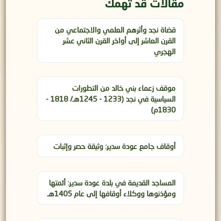
مقالات قد تهمك
قضاة نجد وأثرهم العلمي والاجتماعي من
القرن العاشر إلى أواخر القرن الثاني عشر
الهجري
موقف زعماء بني خالد من التطورات
السياسية في نجد (1233 - 1245هـ/ 1818 -
1830م)
أوقاف جامع عودة سدير: وثيقة حصر وإثبات
المساجد القديمة في بلدة عودة سدير: أئمتها
ومؤذنوها ووكلاء أوقافها إلى عام 1405هـ