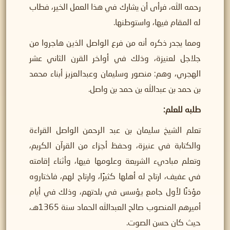
رحمه الله، فرأى أن يشارك في هذا العمل الخير، فطاب
له المقام فيها، واستوطنها.
ومما يجدر ذكره أنه من فرع الواصل الذين هاجروا من
جلاجل لعنيزة، وذلك في أواخر القرن الثاني عشر
الهجري، وهم: منصور وسليمان وعبدالعزيز أبناء محمد
بن حمد بن عبدالله بن حمد بن واصل.
طلبه للعلم:
تعلم الشيخ سليمان بن عبد الرحمن الواصل القراءة
والكتابة في عنيزة، وحفظ أجزاء من القرآن الكريم،
وتعلم مباديء الشريعة وعلومها فيها، وأثناء إقامته
في عفيف، ارتاح له أهلها كثيرًا، وارتاح لهم، فاختاروه
مؤذنًا لأول جامع يؤسس في بلدتهم، وذلك في أيام
أميرهم المنصوب صالح العبدالله الحماد سنة 1365هـ،
حيث كان حسن الصوت.