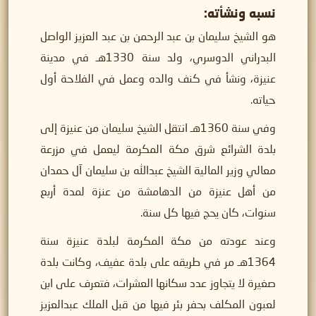
نسبه ونشأته:
هو الشيخ سليمان بن عبد الرحمن بن عبد العزيز الواصل
البدراني الدوسري، ولد سنة 1330هـ في مدينة
عنيزة، ونشأ في كنف والده وعمل في الفلاحة أول
حياته.
وفي سنة 1360هـ انتقل الشيخ سليمان من عنيزة إلى
بلدة الشرائع شرق مكة المكرمة ليعمل في مزرعة
معالي وزير المالية الشيخ عبدالله بن سليمان آل حمدان
من أهل عنيزة من الدهامشة من عنزة لمدة أربع
سنوات، كان يحج فيها كل سنة.
وعند عودته من مكة المكرمة لبلدة عنيزة سنة
1364هـ مر في طريقه على بلدة عفيف، وكانت بلدة
صغيرة لا يتجاوز عدد سكانها العشرات، فتعرف على ابن
لعبون المكلف بحفر بئر فيها من قبل الملك عبدالعزيز