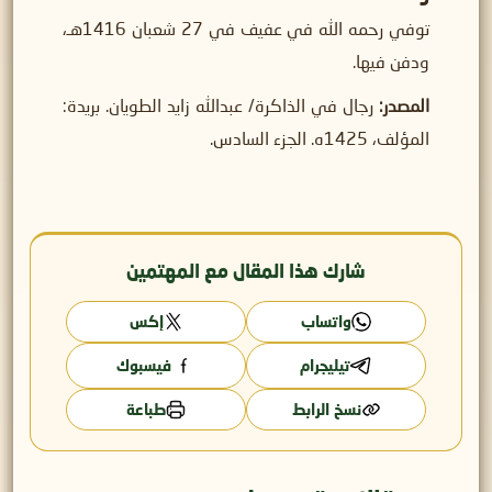
توفي رحمه الله في عفيف في 27 شعبان 1416هـ،
ودفن فيها.
المصدر:
رجال في الذاكرة/ عبدالله زايد الطويان. بريدة:
المؤلف، 1425ه. الجزء السادس.
شارك هذا المقال مع المهتمين
واتساب
إكس
تيليجرام
فيسبوك
نسخ الرابط
طباعة