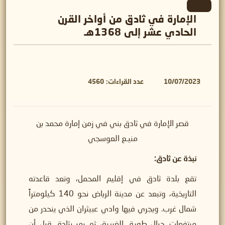
الإمارة في ثادق من أواخر القرن
الحادي عشر إلى 1368هـ
10/07/2023
عدد القراءات:
4560
قصر الإمارة في ثادق بني في زمن إمارة محمد بن
منيـع العوسجي
نبذة عن ثادق:
تقع بلدة ثادق في إقليم المحمل، وتعد قاعدته
التاريخية، وتبعد عن مدينة الرياض نحو 140 كيلومتراً
شمال غرب. ويجري فيها وادي عبيثران الذي ينحدر من
مرتفعات جبال طويق الغربية، ثم يمر بثادق قبل أن