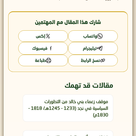
شارك هذا المقال مع المهتمين
واتساب
إكس
تيليجرام
فيسبوك
نسخ الرابط
طباعة
مقالات قد تهمك
موقف زعماء بني خالد من التطورات
السياسية في نجد (1233 - 1245هـ/ 1818 -
1830م)