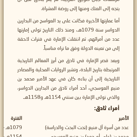
يتجه إلى العتك ومنها إلى روضة المشراة.
أما عمارتها الأخيرة فكانت على يد العواسج من البدارين
الدواسر سنة 1079هـ، ومنذ ذلك التاريخ تولى إمارتها
عدد من أمرائهم، ثم انتقلت الإمارة في فترات لاحقة
إلى من تعينه الدولة وفق ما تراه مناسباً.
ويعد قصر الإمارة في ثادق من أبرز المعالم التاريخية
المرتبطة بتاريخ البلدة، وتشير الروايات المحلية والمصادر
التاريخية إلى أن بناءه كان في عهد الأمير محمد بن
منيع العوسجي، أحد أمراء ثادق من البدارين الدواسر،
والذي تولى الإمارة بين سنتي 1154هـ و1158هـ.
أمراء ثادق:
الأمير
الفترة
عدد من أسرة آل منيع (تحت البحث والدراسة)
1079هـ – 1154هـ
محمد بن (علي أو حمد) بن منيع العوسجي
1154هـ – 1158هـ