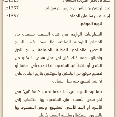
حمد بن ناصر (الجرباء) العيسى
1323هـ – 1375هـ
عبد الرحمن بن دباس بن فارس ابن سويلم
1357هـ – 1365هـ
إبراهيم بن سليمان الحماد
1367هـ – 1368هـ
تنويه الموقع:
المعلومات الواردة في هذه الصفحة مستقاة من
المصادر التاريخية المتاحة، ولا سيما كتب التاريخ
النجدي والمراجع المحلية المتعلقة بتاريخ ثادق
وأمرائها. ومع ذلك فإن أي عمل بشري لا يخلو من
النقص أو الخطأ غير المقصود، لذا نرحب بأي إضافة أو
تصحيح موثق من الباحثين والمهتمين بتاريخ البلدة، على
أن يتم التحقق منه قبل اعتماده.
كما نود التنبيه إلى أننا عندما نكتب كلمة
“ابن”
في
آخر بعض الأسماء، فإن المقصود بها الانتساب إلى
الأسرة أو الجد الأعلى المشهور، وليس المقصود بها
بالضرورة استكمال سلسلة النسب كاملة.