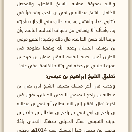
وتقيد بمعرفة معانيه: الشيخ الفاضل، والمحصّل
الكامل: الشيخ عبدالله بن نمي بن راجح، وقد قرأ في
كتابي هذا، واشتغل به. وقد طلب مني الإجازة فأجزته
به، وأسأله ألا ينساني من دعواته الصالحة التامة، وأن
يرزقنا الله حسن الخاتمة، قال ذلك وكتبه: الحقير مرعي
بن يوسف الحنبلي رحمه الله ونفعنا بعلومه في
الدارين آمين. كتبه لنفسه الفقير عثمان بن مزيد بن
عمرو الحنبلي من خطه في وتقيد الخاتمة. عفي عنه”
تعليق الشيخ إبراهيم بن عيسى:
وجدت في آخر منسك تصنيف الشيخ أبي نمي بن
عبدالله بن راجح التميمي النجدي الحنبلي، يقول في
آخره: “قال الفقير إلى الله تعالى أبو نمي بن عبدالله
بن راجح بن ابي نمي بن راجح بن سلطان بن فاضل بن
عرينة التميمي نسبًا، الحنبلي مذهبًا، النجدي بلدًا:
فرغت من تبييض هذا المنسك سنة 1014هـ وصلى