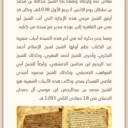
تعالى عنه وأرضاه ونفعنا به) الشيخ عبدالله بن محمد
بن سلطان يوم الاثنين 2 ربيع الأول 1038هـ، وكان قد
أرفق الشيخ مرعي هذه الإجازة التي أتت الشيخ أبو
نمي من القاهرة إلى عودة سدير مع نسخة من كتابه.
ومما يجدر ذكره أنه في آخر هذه النسخة أبيات شعرية
عن الكتاب نظم أولها الشيخ لشيخ الإسلام أحمد
البكري، وأخرى للشيخ أحمد المقري، وكذلك للشيخ
عبد الرحيم ابن محاسن الدمشقي، وأيضاً للشيخ أبي
المواهب الصديقي، وكذلك للشيخ محمود أفندي
قاضي العسكر بمصر، وكاتب هذه الأبيات الشعرية هو
الشيخ محمد بن عبدالرحمن ابن موسى آل حمدان
الحنبلي في 18 جمادى الثاني 1283 هـ.