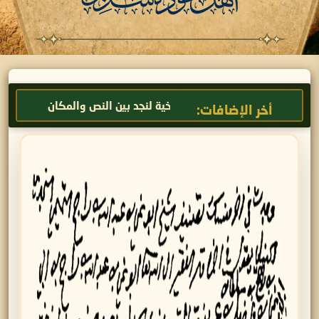
الجغرافيا التاريخية لنجد بين النص والمكان
كُتَّاب الوثا
أخر الإضافات: