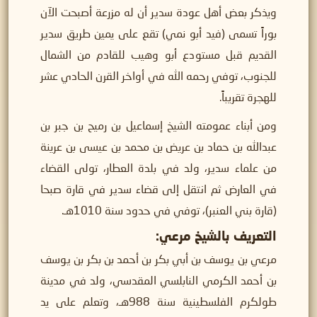
ويذكر بعض أهل عودة سدير أن له مزرعة أصبحت الآن
بوراً تسمى (فيد أبو نمي) تقع على يمين طريق سدير
القديم قبل مستودع أبو وهيب للقادم من الشمال
للجنوب، توفي رحمه الله في أواخر القرن الحادي عشر
للهجرة تقريباً.
ومن أبناء عمومته الشيخ إسماعيل بن رميح بن جبر بن
عبدالله بن حماد بن عريض بن محمد بن عيسى بن عرينة
من علماء سدير، ولد في بلدة العطار، تولى القضاء
في العارض ثم انتقل إلى قضاء سدير في قارة صبحا
(قارة بني العنبر)، توفي في حدود سنة 1010هـ.
التعريف بالشيخ مرعي:
مرعي بن يوسف بن أبي بكر بن أحمد بن بكر بن يوسف
بن أحمد الكرمي النابلسي المقدسي، ولد في مدينة
طولكرم الفلسطينية سنة 988هـ، وتعلم على يد