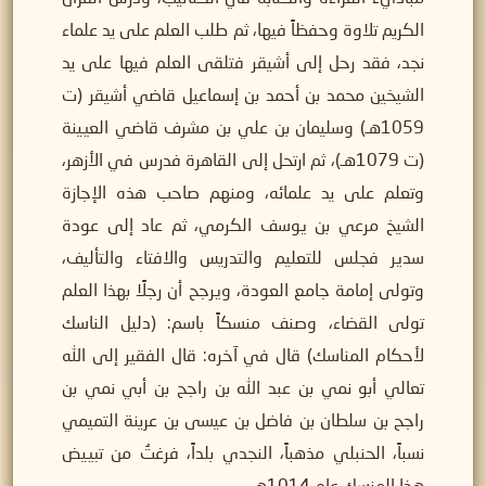
الكريم تلاوة وحفظاً فيها، ثم طلب العلم على يد علماء
نجد، فقد رحل إلى أشيقر فتلقى العلم فيها على يد
الشيخين محمد بن أحمد بن إسماعيل قاضي أشيقر (ت
1059هـ) وسليمان بن علي بن مشرف قاضي العيينة
(ت 1079هـ)، ثم ارتحل إلى القاهرة فدرس في الأزهر،
وتعلم على يد علمائه، ومنهم صاحب هذه الإجازة
الشيخ مرعي بن يوسف الكرمي، ثم عاد إلى عودة
سدير فجلس للتعليم والتدريس والافتاء والتأليف،
وتولى إمامة جامع العودة، ويرجح أن رجلًا بهذا العلم
تولى القضاء، وصنف منسكاً باسم: (دليل الناسك
لأحكام المناسك) قال في آخره: قال الفقير إلى الله
تعالي أبو نمي بن عبد الله بن راجح بن أبي نمي بن
راجح بن سلطان بن فاضل بن عيسى بن عرينة التميمي
نسباً، الحنبلي مذهباً، النجدي بلداً، فرغتُ من تبييض