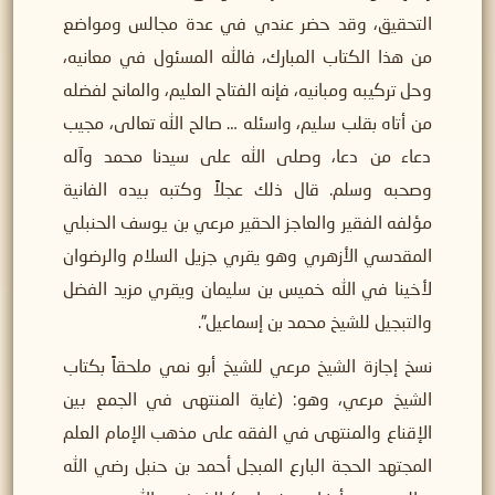
التحقيق، وقد حضر عندي في عدة مجالس ومواضع
من هذا الكتاب المبارك، فالله المسئول في معانيه،
وحل تركيبه ومبانيه، فإنه الفتاح العليم، والمانح لفضله
من أتاه بقلب سليم، واسئله … صالح الله تعالى، مجيب
دعاء من دعا، وصلى الله على سيدنا محمد وآله
وصحبه وسلم. قال ذلك عجلاً وكتبه بيده الفانية
مؤلفه الفقير والعاجز الحقير مرعي بن يوسف الحنبلي
المقدسي الأزهري وهو يقري جزيل السلام والرضوان
لأخينا في الله خميس بن سليمان ويقري مزيد الفضل
والتبجيل للشيخ محمد بن إسماعيل”.
نسخ إجازة الشيخ مرعي للشيخ أبو نمي ملحقاً بكتاب
الشيخ مرعي، وهو: (غاية المنتهى في الجمع بين
الإقناع والمنتهى في الفقه على مذهب الإمام العلم
المجتهد الحجة البارع المبجل أحمد بن حنبل رضي الله