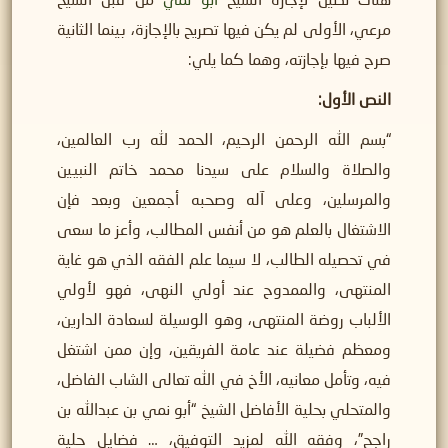
هناك نصين لإجازة الشيخ
أبو نمي
من قبل الشيخ
مرعي، الأولى لم يكن فيها تصريح بالإجازة، بينما الثانية
صرح فيها بإجازته، وهما كما يلي:
النص الأول:
“بسم الله الرحمن الرحيم، الحمد لله رب العالمين،
والصلاة والسلام على سيدنا محمد خاتم النبيين
والمرسلين، وعلى آله وصحبه أجمعين وبعد فإن
الاشتغال بالعلم هو من أنفس المطالب، وأعز ما سعى
في تحصيله الطالب، لا سيما علم الفقه الذي هو غاية
المنتهى، والممدوح عند أولي النهى، فهو لأولي
الألباب روضة المنتهى، وهو الوسيلة لسعادة الدارين،
ومعظم فضيلة عند عامة الفريقين، وإن ممن اشتغل
فيه، وتأمل معانيه، الأخ في الله تعالى الشاب الفاضل،
والمتحلي بحلية الأفاضل الشيخ “أبو نمي بن عبدالله بن
راجح”، وفقه الله لمزيد التوفيق، … فضايل حلية