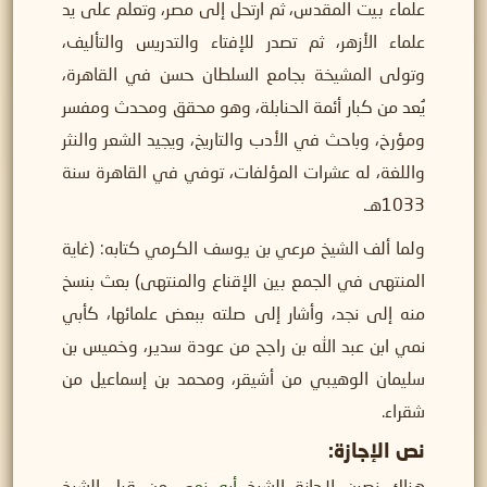
علماء بيت المقدس، ثم ارتحل إلى مصر، وتعلم على يد
علماء الأزهر، ثم تصدر للإفتاء والتدريس والتأليف،
وتولى المشيخة بجامع السلطان حسن في القاهرة،
يُعد من كبار أئمة الحنابلة، وهو محقق ومحدث ومفسر
ومؤرخ، وباحث في الأدب والتاريخ، ويجيد الشعر والنثر
واللغة، له عشرات المؤلفات، توفي في القاهرة سنة
1033هـ.
ولما ألف الشيخ مرعي بن يوسف الكرمي كتابه: (غاية
المنتهى في الجمع بين الإقناع والمنتهى) بعث بنسخ
منه إلى نجد، وأشار إلى صلته ببعض علمائها، كأبي
نمي ابن عبد الله بن راجح من عودة سدير، وخميس بن
سليمان الوهيبي من أشيقر، ومحمد بن إسماعيل من
شقراء.
نص الإجازة: