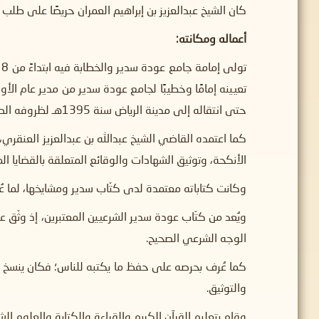
كان الشيخ عبدالعزيز بن إبراهيم العمران حريصًا على طلب ا
أعماله ومكانته:
حتى انتقاله إلى مدينة الرياض سنة 1395هـ لظروفه الصحية.
كما اعتمده القاضي الشيخ عبدالله بن عبدالعزيز العنقري
الأنكحة، وتوثيق الشهادات والوقائع المتعلقة بالقضايا ا
وكانت كتاباته معتمدة لدى كتّاب سدير ومشايخها، لما ع
ويُعد من كتّاب عودة سدير الشرعيين المعتبرين، إذ وثّق ع
الوجه الشرعي الصحيح.
كما عُرف بحرصه على حفظ ما يكتبه للناس؛ فكان ينسخ ال
والتوثيق.