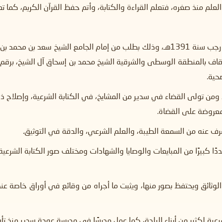
لعلم منذ صغره، فتعلم القراءة والكتابة، وأتم حفظ القرآن الكريم، كما تعل
تولى إمامة جامع عودة سدير والخطابة فيه ابتداءً من 8 رجب سنة 1391هـ، وذلك بطلب من إم
، ومن تولى القضاء في سدير من المشايخ، في الكتابة الشرعية، وإصلاح ذات
لمعروضة على القضاة.
ُرف عنه من السمعة الطيبة، والعلم الشرعي، والدقة في التوثيق.
ددًا كبيرًا من المبايعات والوصايا والشهادات ومختلف صور الكتابة الشرع
وثائق ويحتفظ بصور منها، ويثبت ما أجراه من وقائع في أوراق خاصة عن