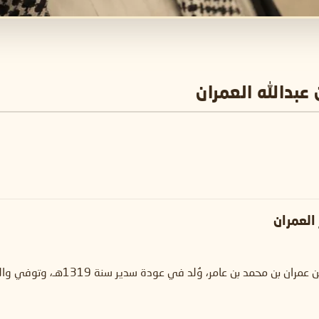
 عبدالله العمران
 العمران
 وُلد في عودة سدير سنة 1319هـ، وتوفي والده – رحمه الله – وعمره خمس سنوات.