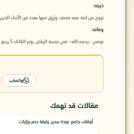
ذريته:
تزوج من ابنة عمه محمد، ورُزق منها بعدد من الأبناء الذين
وفاته:
توفي – رحمه الله – في مدينة الرياض يوم الثلاثاء 5 ربيع الآخر سنة 1406هـ الموافق 17 ديسمبر 1985م، ودُفن في مقبرة العود.
واتساب
مقالات قد تهمك
أوقاف جامع عودة سدير: وثيقة حصر وإثبات