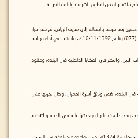
م ما تيسر له من العلوم الشرعية واللغة العربية.
ام الجامع الشيخ سعد بن محمد بن حسين بعد مرضه وانتقاله إلى مدينة الرياض. ثم صدر قرار
تعيينه إمامًا وخطيبًا لجامع عودة سدير من مدير عام الأوقاف بالمنطقة الوسطى والشرقية الشيخ محمد بن إسحاق آل الشيخ، برقم (877) وتاريخ 16/11/1392هـ، واستمر في أداء مهامه
 البين، والنظر في القضايا الداخلية في البلدة، وعقود
ية في البلدة، ضمن وثائق أسرة العمران، وكان يجريها على
ده، وقد اطلعت عليها فوجدتها غاية في الدقة والتنظيم
وقام بتعليم القرآن الكريم والقراءة والكتابة والعلوم الشرعية لكثير من أبناء البلدة، كما عمل مدرسًا في مدرسة عودة سدير منذ تأسيسها سنة 1374هـ حتى تقاعده عند بلوغه سن الستين،