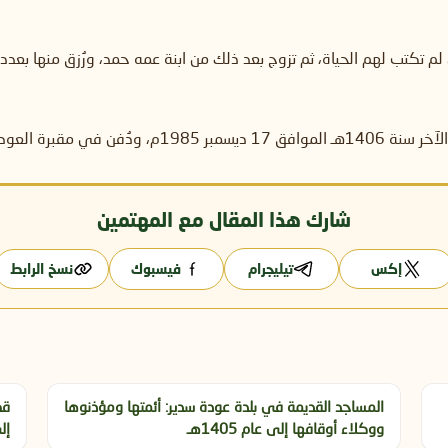
 لم تكتب لهم الحياة، ثم تزوج بعد ذلك من ابنة عمه حمد، ورُزق منها بعدد من
شارك هذا المقال مع المهتمين
إكس
تيليجرام
فيسبوك
نسخ الرابط
المساجد القديمة في بلدة عودة سدير: أئمتها ومؤذنوها
قض
ووكلاء أوقافها إلى عام 1405هـ
إل