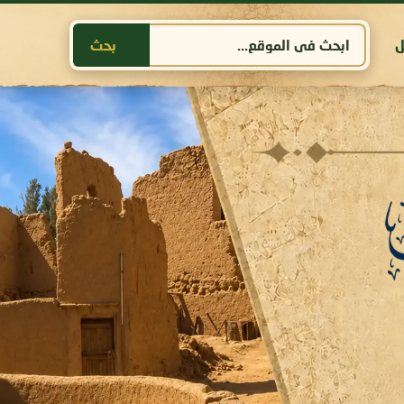
ل
بحث