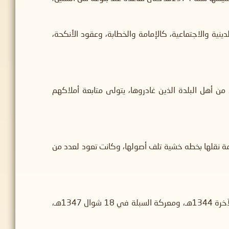
نية والاجتماعية، كالإمامة والخطابة، وعقود الأنكحة،
 من أهل البلدة الذين غادروها، يتولى متابعة أملاكهم
ديمة نقلها بخطه خشية تلف أصولها، وكانت تعود لعدد من
شارك في عدد من معارك توحيد المملكة، منها معركة الرغامة (حصار جدة) التي استمرت من 17 رجب 1343هـ إلى 2 جمادى الآخرة 1344هـ، ومعركة السبلة في 18 شوال 1347هـ،