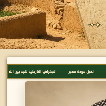
 سدير
الجغرافيا التاريخية لنجد بين النص والمكان
كُتّ