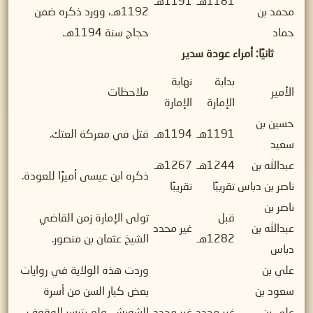
1181هـ
1191هـ
محمد بن
1192هـ، وورد ذكره ضمن
حماد
حجاج سنة 1194هـ.
ثانيًا: أمراء عودة سدير
بداية
نهاية
الأمير
ملاحظات
الإمارة
الإمارة
حسين بن
1191هـ
1194هـ
قتل في معركة العتك.
سعيد
عبدالله بن
1244هـ
1267هـ
ذكره ابن عيسى أميرًا للعودة.
ناصر بن دباس
تقريبًا
تقريبًا
ناصر بن
قبل
تولى الإمارة زمن القاضي
عبدالله بن
غير محدد
1282هـ
الشيخ عثمان بن منصور.
دباس
علي بن
وردت هذه الولاية في روايات
سعود بن
بعض كبار السن من أسرة
علي بن
غير محدد
غير محدد
الشويش، ولم يتيسر الوقوف