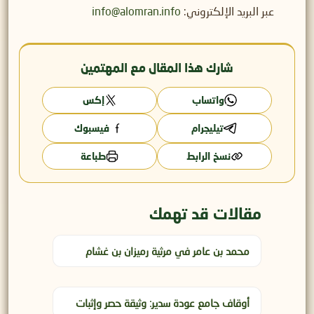
عبر البريد الإلكتروني:
info@alomran.info
شارك هذا المقال مع المهتمين
واتساب
إكس
تيليجرام
فيسبوك
نسخ الرابط
طباعة
مقالات قد تهمك
محمد بن عامر في مرثية رميزان بن غشام
أوقاف جامع عودة سدير: وثيقة حصر وإثبات