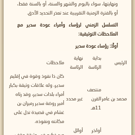
ونهايتها، سواء باليوم والشهر والسنة، أو بالسنة فقط،
أو بالفترة الزمنية التقريبية عند تعذر التحديد الأدق.
التسلسل الزمني لرؤساء وأمراء عودة سدير مع
الملاحظات التوثيقية
:
أولًا: رؤساء عودة سدير
بداية
نهاية
الرئيس
ملاحظات
الرئاسة
الرئاسة
كان ذا نفوذ وقوة في إقليم
سدير، وله علاقات وثيقة بكبار
منتصف
أمراء بلدات سدير، وقد رثاه
محمد بن عامر
القرن
غير محدد
أمير روضة سدير رميزان بن
11هـ
غشام في قصيدة تدل على
مكانته ونفوذه.
أواخر
أوائل