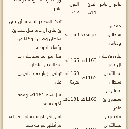
ورد ذكره في وثيقة وقف
عامر آل عامر
القرن
القرن
عامر.
11هـ
12هـ
تذكر المصادر التاريخية أن علي
حمد بن
بن علي آل عامر قتل حمد بن
سلطان،
غير محدد
1163هـ
سلطان ودباس، وكانا من
ودباس
رؤساء العودة.
علي بن علي
قتل مع ابنه سند على يد
1163هـ
1165هـ
آل عامر
عبدالله بن سلطان.
عبدالله بن
1169هـ
تولى الإمارة بعد علي بن
1165هـ
سلطان
تقريبًا
علي.
عثمان بن
قتل سنة 1181هـ ومعه
سعدون بن
1169هـ
1181هـ
أخوه سعد.
عامر
منصور بن
نقل إلى الدرعية سنة 1191هـ
عبدالله بن
ثم أطلق سراحه سنة