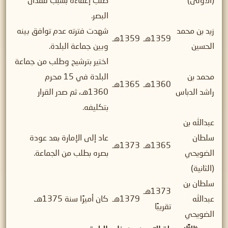
(الأولى)
طلب إعفاءه بسبب فقدان
البصر.
زيد بن محمد
شهدت فترته عدم توافق بينه
1359هـ
1359هـ
الحسين
وبين جماعة البلدة.
اختير بترشيح وطلب من جماعة
محمد بن
البلدة في 15 محرم
1360هـ
1365هـ
راشد الدباس
1360هـ، ثم صدر القرار
بتكليفه.
عبدالله بن
سلطان
عاد إلى الإمارة بعد عودة
1365هـ
1373هـ
الضويحي
بصره بطلب من الجماعة.
(الثانية)
سلطان بن
1373هـ
عبدالله
1379هـ
كان أميرًا سنة 1375هـ.
تقريبًا
الضويحي