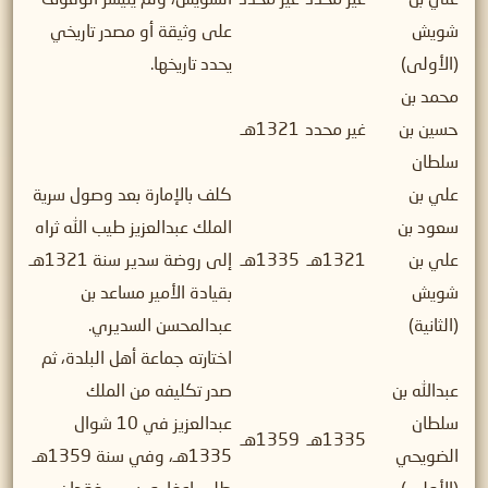
شويش
على وثيقة أو مصدر تاريخي
(الأولى)
يحدد تاريخها.
محمد بن
حسين بن
غير محدد
1321هـ
سلطان
علي بن
كلف بالإمارة بعد وصول سرية
سعود بن
الملك عبدالعزيز طيب الله ثراه
علي بن
1321هـ
1335هـ
إلى روضة سدير سنة 1321هـ
شويش
بقيادة الأمير مساعد بن
(الثانية)
عبدالمحسن السديري.
اختارته جماعة أهل البلدة، ثم
عبدالله بن
صدر تكليفه من الملك
سلطان
عبدالعزيز في 10 شوال
1335هـ
1359هـ
الضويحي
1335هـ، وفي سنة 1359هـ