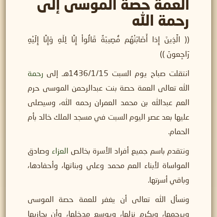
العمة حصة الموسى إلى
رحمة الله
(( الَّذِينَ إِذا أَصَابَتْهُم مُّصِيبَةٌ قَالُواْ إِنَّا لِلّهِ وَإِنَّا إِلَيْهِ
رَاجِعونَ ))
انتقلت صباح يوم السبت 1436/1/15هـ إلى
رحمة
الله تعالى العمة حصة بنت عبدالرحمن الموسى حرم
العم عبدالله بن محمد العمران رحمه الله، وسيصلى
عليها بعد عصر اليوم السبت في مسجد الملك خالد بأم
الحمام.
ونتقدم باسم جميع أفراد الأسرة بخالص
العزاء
وصادق
المواساة لأبناء العم محمد وعلي وبناتها، وأحفادها،
وباقي أسرتها.
ونسأل الله تعالى أن يغفر للعمة حصة الموسى
ويرحمها، ويكرم نزلها، ويوسع مدخلها، وأن يجازيها