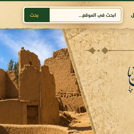
ل
بحث