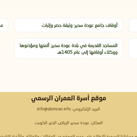
أوقاف جامع عودة سدير: وثيقة حصر وإثبات
من
المساجد القديمة في بلدة عودة سدير: أئمتها ومؤذنوها
ووكلاء أوقافها إلى عام 1405هـ
موقع أسرة العمران الرسمي
البريد الإلكتروني: info@alomran.info
المكان: عودة سدير، الرياض، الخبر، الكويت
ع حساباتنا الرسمية للاطلاع على جديد الموقع من المقالات والوثائق والأخبار التاريخي