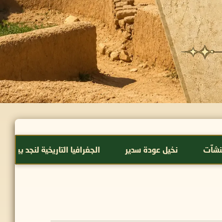
نخيل عودة سدير
الجغرافيا التاريخية لنجد بين النص والمكان